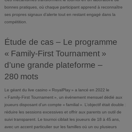
bonnes pratiques, où chaque participant apprend à reconnaître
ses propres signaux d’alerte tout en restant engagé dans la
compétition.
Étude de cas – Le programme
« Family‑First Tournament »
d’une grande plateforme –
280 mots
Le géant du live casino « RoyalPlay » a lancé en 2022 le
« Family‑First Tournament », un événement mensuel dédié aux
joueurs disposant d’un compte « familial ». L’objectif était double :
réduire les sessions excessives et offrir aux parents un outil de
suivi transparent. Le tournoi ciblait les joueurs de 18 à 45 ans,
avec un accent particulier sur les familles où un ou plusieurs