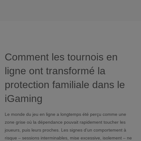
Comment les tournois en
ligne ont transformé la
protection familiale dans le
iGaming
Le monde du jeu en ligne a longtemps été perçu comme une
zone grise où la dépendance pouvait rapidement toucher les
joueurs, puis leurs proches. Les signes d’un comportement à
risque – sessions interminables, mise excessive, isolement – ne