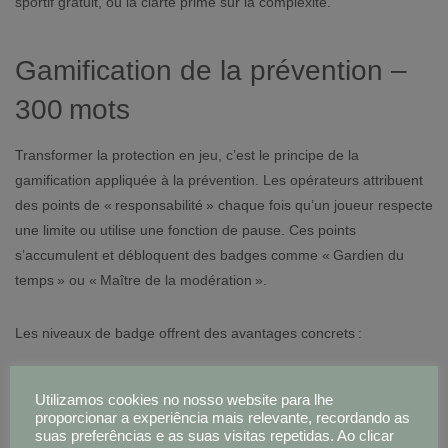
sportif gratuit, où la clarté prime sur la complexité.
Gamification de la prévention –
300 mots
Transformer la protection en jeu, c’est le principe de la
gamification appliquée à la prévention. Les opérateurs attribuent
des points de « responsabilité » chaque fois qu’un joueur respecte
une limite ou utilise une fonction de pause. Ces points
s’accumulent et débloquent des badges comme « Gardien du
temps » ou « Maître de la modération ».
Les niveaux de badge offrent des avantages concrets :
Niveau 1 (10 pts) : 5 % de bonus supplémentaire sur le
Utilizamos cookies no nosso website para lhe
premier dépôt du mois.
proporcionar a experiência mais relevante, recordando as
suas preferências e as suas visitas repetidas. Ao clicar
Niveau 2 (30 pts) : accès à des tables de roulette à volatilité