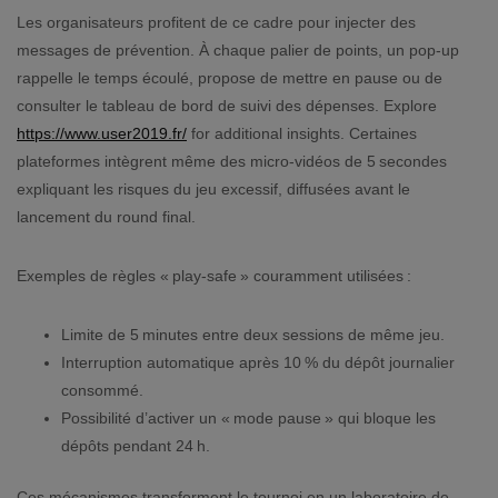
Les organisateurs profitent de ce cadre pour injecter des
messages de prévention. À chaque palier de points, un pop‑up
rappelle le temps écoulé, propose de mettre en pause ou de
consulter le tableau de bord de suivi des dépenses. Explore
https://www.user2019.fr/
for additional insights. Certaines
plateformes intègrent même des micro‑vidéos de 5 secondes
expliquant les risques du jeu excessif, diffusées avant le
lancement du round final.
Exemples de règles « play‑safe » couramment utilisées :
Limite de 5 minutes entre deux sessions de même jeu.
Interruption automatique après 10 % du dépôt journalier
consommé.
Possibilité d’activer un « mode pause » qui bloque les
dépôts pendant 24 h.
Ces mécanismes transforment le tournoi en un laboratoire de