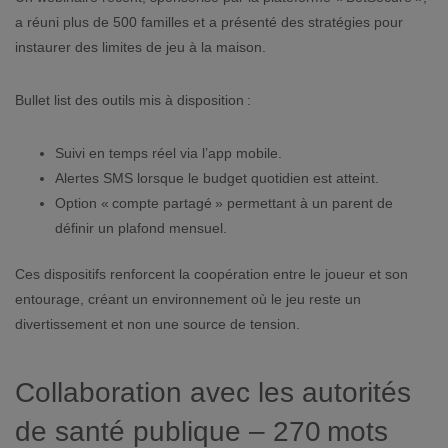
a réuni plus de 500 familles et a présenté des stratégies pour
instaurer des limites de jeu à la maison.
Bullet list des outils mis à disposition :
Suivi en temps réel via l’app mobile.
Alertes SMS lorsque le budget quotidien est atteint.
Option « compte partagé » permettant à un parent de
définir un plafond mensuel.
Ces dispositifs renforcent la coopération entre le joueur et son
entourage, créant un environnement où le jeu reste un
divertissement et non une source de tension.
Collaboration avec les autorités
de santé publique – 270 mots