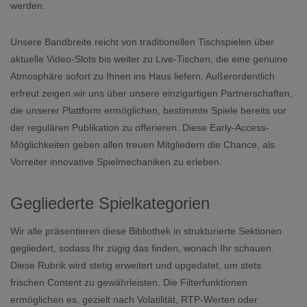
werden.
Unsere Bandbreite reicht von traditionellen Tischspielen über
aktuelle Video-Slots bis weiter zu Live-Tischen, die eine genuine
Atmosphäre sofort zu Ihnen ins Haus liefern. Außerordentlich
erfreut zeigen wir uns über unsere einzigartigen Partnerschaften,
die unserer Plattform ermöglichen, bestimmte Spiele bereits vor
der regulären Publikation zu offerieren. Diese Early-Access-
Möglichkeiten geben allen treuen Mitgliedern die Chance, als
Vorreiter innovative Spielmechaniken zu erleben.
Gegliederte Spielkategorien
Wir alle präsentieren diese Bibliothek in strukturierte Sektionen
gegliedert, sodass Ihr zügig das finden, wonach Ihr schauen.
Diese Rubrik wird stetig erweitert und upgedatet, um stets
frischen Content zu gewährleisten. Die Filterfunktionen
ermöglichen es, gezielt nach Volatilität, RTP-Werten oder