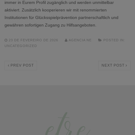
immer in Eurem Profil zugänglich und werden unmittelbar
aktiviert. Zusätzlich kooperieren wir mit renommierten
Institutionen für Glücksspielprävention partnerschaftlich und
gewähren sofortigen Zugang zu Hilfsangeboten.
23 DE FEVEREIRO DE 2026
AGENCIA NE
POSTED IN:
UNCATEGORIZED
PREV POST
NEXT POST