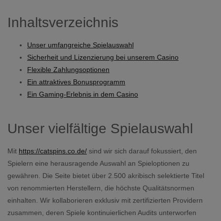
Inhaltsverzeichnis
Unser umfangreiche Spielauswahl
Sicherheit und Lizenzierung bei unserem Casino
Flexible Zahlungsoptionen
Ein attraktives Bonusprogramm
Ein Gaming-Erlebnis in dem Casino
Unser vielfältige Spielauswahl
Mit
https://catspins.co.de/
sind wir sich darauf fokussiert, den
Spielern eine herausragende Auswahl an Spieloptionen zu
gewähren. Die Seite bietet über 2.500 akribisch selektierte Titel
von renommierten Herstellern, die höchste Qualitätsnormen
einhalten. Wir kollaborieren exklusiv mit zertifizierten Providern
zusammen, deren Spiele kontinuierlichen Audits unterworfen