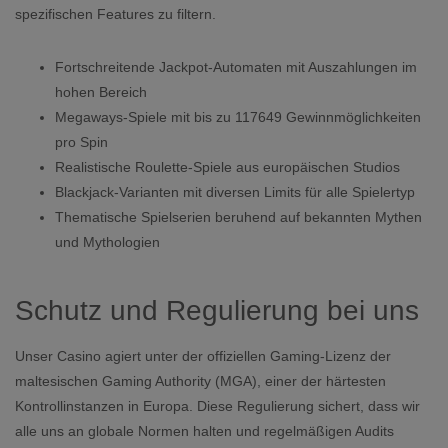
spezifischen Features zu filtern.
Fortschreitende Jackpot-Automaten mit Auszahlungen im
hohen Bereich
Megaways-Spiele mit bis zu 117649 Gewinnmöglichkeiten
pro Spin
Realistische Roulette-Spiele aus europäischen Studios
Blackjack-Varianten mit diversen Limits für alle Spielertyp
Thematische Spielserien beruhend auf bekannten Mythen
und Mythologien
Schutz und Regulierung bei uns
Unser Casino agiert unter der offiziellen Gaming-Lizenz der
maltesischen Gaming Authority (MGA), einer der härtesten
Kontrollinstanzen in Europa. Diese Regulierung sichert, dass wir
alle uns an globale Normen halten und regelmäßigen Audits