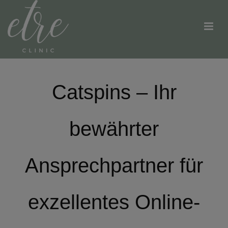
Catspins – Ihr
bewährter
Ansprechpartner für
exzellentes Online-