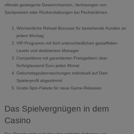
oftmals gesteigerte Gewinnchancen, Verlosungen von
Sachpreisen oder Rückerstattungen bei Pechsträhnen.
Wöchentliche Reload-Bonusse für bestehende Kunden an
jedem Montag
VIP-Programm mit fünf unterschiedlichen gestaffelten
Leveln und dediziertem Manager
Competitions mit garantierten Preisgeldern über
fünfzigtausend Euro jeden Monat
Geburtstagsüberraschungen individuell auf Dein
Spielerprofil abgestimmt
Gratis-Spin-Pakete für neue Game-Releases
Das Spielvergnügen in dem
Casino
Das Einsatz geht weit über das schlichte Anbieten von