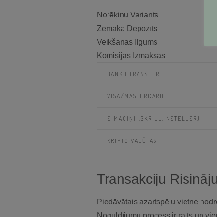
Norēķinu Variants
Zemākā Depozīts
Veikšanas Ilgums
Komisijas Izmaksas
BANKU TRANSFER
VISA/MASTERCARD
E-MACIŅI (SKRILL, NETELLER)
KRIPTO VALŪTAS
Transakciju Risināju
Piedāvātais azartspēļu vietne nodro
Noguldījumu process ir raits un vien