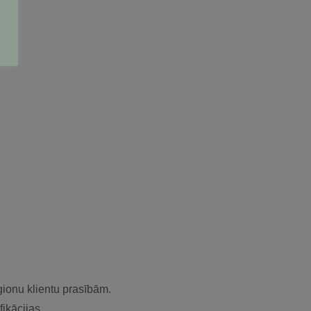
ģionu klientu prasībām.
fikācijas.