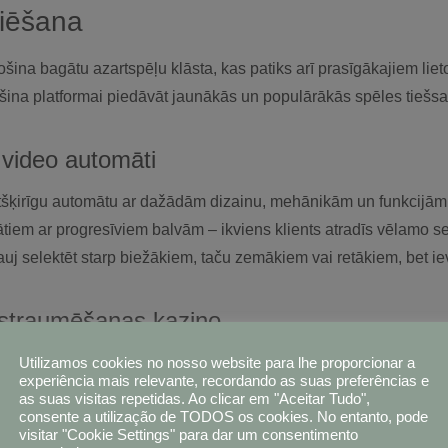
riēšana
šina bagātu azartspēļu klāsta, kas patiks arī prasīgākajiem lieto
ina platformai piedāvāt jaunākās un populārākās spēles tiešsai
 video automāti
 atšķirīgu automātu ar dažādām dizainu, mehānikām un funkcijā
tiem ar progresīviem balvām – ikviens klients atradīs vēlamo se
auj selektēt starp biežākiem, taču zemākiem vai retākiem, bet 
 straumēšanas kazino
em sniedzam profesionāli veidotas rulete, blackjack, baccarat un
Utilizamos cookies no nosso website para lhe proporcionar a
experiência mais relevante, recordando as suas preferências e
stiem dīleriem, kuri vada spēles no kvalitatīvām zālēm. Premium
as suas visitas repetidas. Ao clicar em "Aceitar Tudo",
consente a utilização de TODOS os cookies. No entanto, pode
ošu iespaidu.
visitar "Cookie Settings" para dar um consentimento