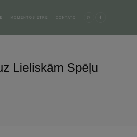
PE
MOMENTOS ETRE
CONTATO
uz Lieliskām Spēļu